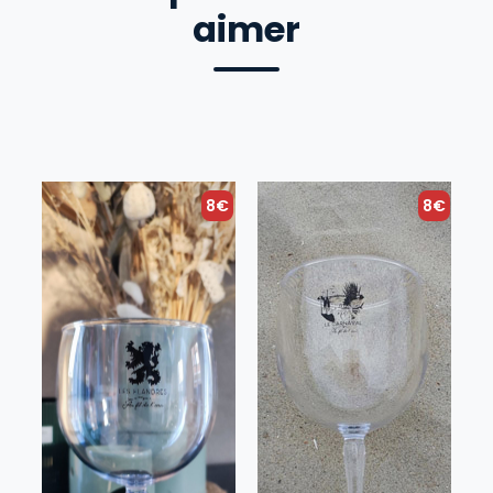
aimer
8€
8€