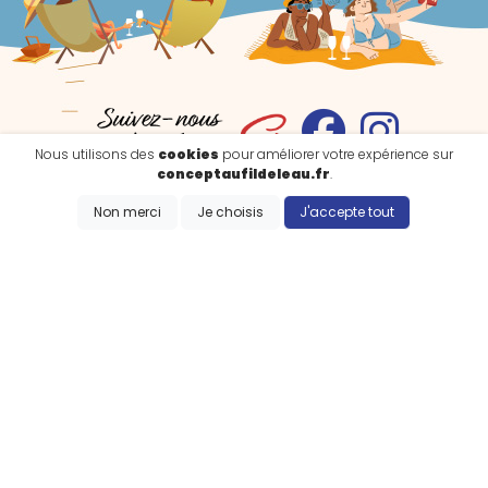
Nous utilisons des
cookies
pour améliorer votre expérience sur
conceptaufildeleau.fr
.
Non merci
Je choisis
J'accepte tout
NOUS CONTACTER
59180 Cappelle-la-Grande
concept.aufildeleau@gmail.com
Envoyer un message
Vous souhaitez commander par email ?