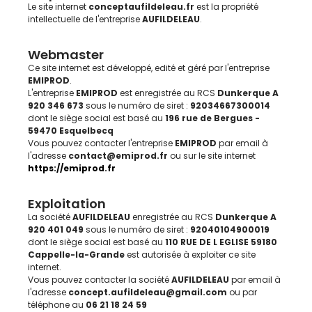
Le site internet
conceptaufildeleau.fr
est la propriété
intellectuelle de l'entreprise
AUFILDELEAU
.
Webmaster
Ce site internet est développé, edité et géré par l'entreprise
EMIPROD
.
L'entreprise
EMIPROD
est enregistrée au RCS
Dunkerque A
920 346 673
sous le numéro de siret :
92034667300014
dont le siège social est basé au
196 rue de Bergues -
59470 Esquelbecq
Vous pouvez contacter l'entreprise
EMIPROD
par email à
l'adresse
contact@emiprod.fr
ou sur le site internet
https://emiprod.fr
Exploitation
La société
AUFILDELEAU
enregistrée au RCS
Dunkerque A
920 401 049
sous le numéro de siret :
92040104900019
dont le siège social est basé au
110 RUE DE L EGLISE 59180
Cappelle-la-Grande
est autorisée à exploiter ce site
internet.
Vous pouvez contacter la société
AUFILDELEAU
par email à
l'adresse
concept.aufildeleau@gmail.com
ou par
téléphone au
06 21 18 24 59